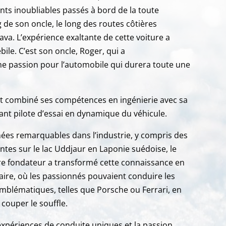
 inoubliables passés à bord de la toute
de son oncle, le long des routes côtières
ava. L’expérience exaltante de cette voiture a
ile. C’est son oncle, Roger, qui a
e passion pour l’automobile qui durera toute une
t combiné ses compétences en ingénierie avec sa
nt pilote d’essai en dynamique du véhicule.
nées remarquables dans l’industrie, y compris des
tes sur le lac Uddjaur en Laponie suédoise, le
tre fondateur a transformé cette connaissance en
aire, où les passionnés pouvaient conduire les
emblématiques, telles que Porsche ou Ferrari, en
 couper le souffle.
expériences de conduite uniques et la passion