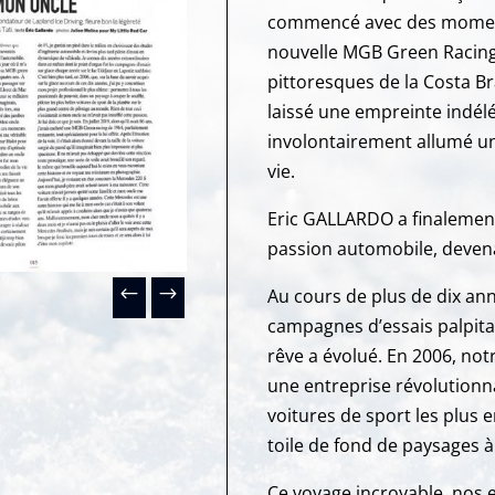
commencé avec des moments
nouvelle MGB Green Racing 
pittoresques de la Costa Br
laissé une empreinte indéléb
involontairement allumé un
vie.
Eric GALLARDO a finalemen
passion automobile, devena
Au cours de plus de dix an
campagnes d’essais palpitan
rêve a évolué. En 2006, no
une entreprise révolutionn
voitures de sport les plus 
toile de fond de paysages à
Ce voyage incroyable, nos 